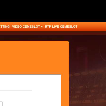
ETTING
VIDEO CEMESLOT
RTP-LIVE-CEMESLOT