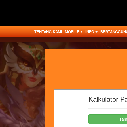
TENTANG KAMI
MOBILE
INFO
BERTANGGUN