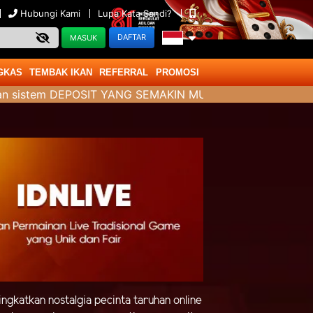
Hubungi Kami
Lupa Kata Sandi?
DAFTAR
GKAS
TEMBAK IKAN
REFERRAL
PROMOSI
UDAH Dengan FITUR Terbaru, Deposit Via : - VIRTUAL AC
katkan nostalgia pecinta taruhan online