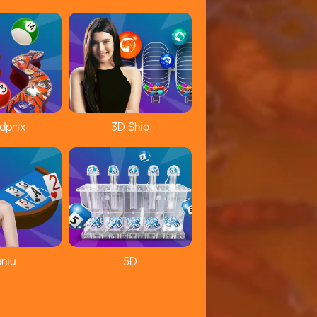
dprix
3D Shio
uniu
5D