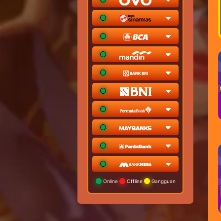
Online
Offline
Gangguan