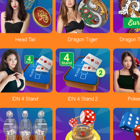
Head Tail
Dragon Tiger
Dragon T
IDN 4 Stand
IDN 4 Stand 2
Poke