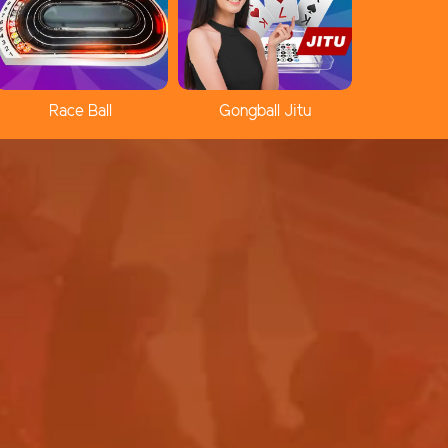
Race Ball
Gongball Jitu