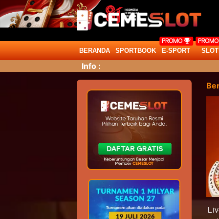
PROMO
PROM
BERANDA
SPORTBOOK
E-SPORT
SLOT
Info :
Be
Liv